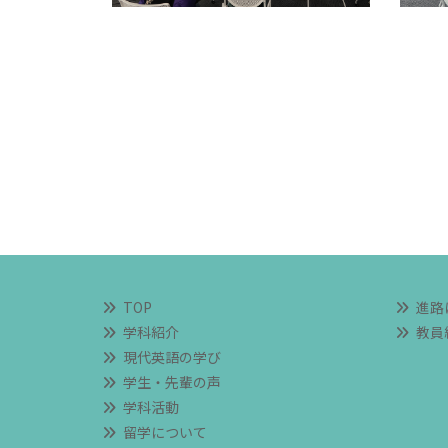
TOP
進路
学科紹介
教員
現代英語の学び
学生・先輩の声
学科活動
留学について